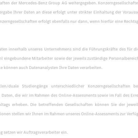
haften der Mercedes-Benz Group AG weitergegeben. Konzerngesellschaf
tergabe Ihrer Daten an diese erfolgt unter strikter Einhaltung der Vorau
erngesellschaften erfolgt ebenfalls nur dann, wenn hierfür eine Rechtsg
en innerhalb unseres Unternehmens sind die Führungskräfte des für die
l eingebundene Mitarbeiter sowie der jeweils zuständige Personalbereich 
e können auch Datenanalysten Ihre Daten verarbeiten.
llen/duale Studiengänge unterschiedlicher Konzerngesellschaften 
Daten, die wir im Rahmen des Online-Assessments sowie im Fall des Err
hltags erheben. Die betreffenden Gesellschaften können Sie der jewei
ionen stellen wir Ihnen im Rahmen unseres Online-Assessments zur Verfü
g setzen wir Auftragsverarbeiter ein.