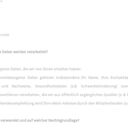
tz
z.com
Daten werden verarbeitet?
enen Daten, die wir von Ihnen erhalten haben:
onenbezogener Daten gehören insbesondere Ihr Name, Ihre Kontaktdate
se und Nachweise, Gesundheitsdaten (z.B. Schwerbehinderung) s
rfahren verarbeiten, die wir aus öffentlich zugänglichen Quellen (z. B. 
itendenempfehlung wird Ihre eMail-Adresse durch den Mitarbeitenden zur 
 verwendet und auf welcher Rechtsgrundlage?