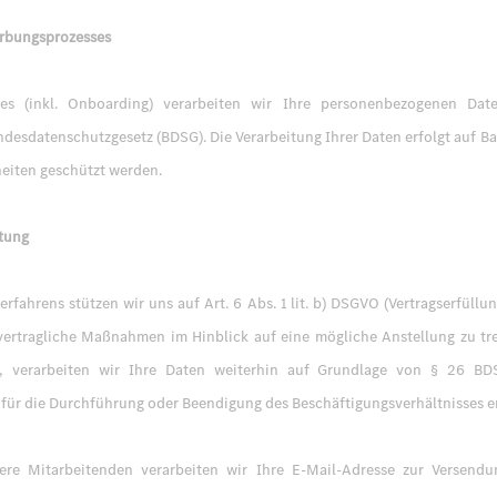
rbungsprozesses
s (inkl. Onboarding) verarbeiten wir Ihre personenbezogenen Dat
datenschutzgesetz (BDSG). Die Verarbeitung Ihrer Daten erfolgt auf Ba
heiten geschützt werden.
itung
fahrens stützen wir uns auf Art. 6 Abs. 1 lit. b) DSGVO (Vertragserfül
ertragliche Maßnahmen im Hinblick auf eine mögliche Anstellung zu tref
en, verarbeiten wir Ihre Daten weiterhin auf Grundlage von § 26 B
 für die Durchführung oder Beendigung des Beschäftigungsverhältnisses er
ere Mitarbeitenden verarbeiten wir Ihre E-Mail-Adresse zur Versendu