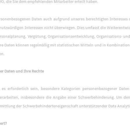
SGVO, die Sie dem empfehlenden Mitarbeiter erteilt haben.
ersonenbezogenen Daten auch aufgrund unseres berechtigten Interesses o
e schutzwürdigen Interessen nicht überwiegen. Dies umfasst die Weiterentw
sonalplanung, Vergütung, Organisationsentwicklung, Organisations- un
e Daten können regelmäßig mit statistischen Mitteln und in Kombination
en.
r Daten und Ihre Rechte
es erforderlich sein, besondere Kategorien personenbezogener Daten 
erarbeiten, insbesondere die Angabe einer Schwerbehinderung. Um den
Ermittlung der Schwerbehinderteneigenschaft unterstützender Data Analy
ert?